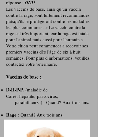
réponse :
OUI!
Les vaccins de base, ainsi qu'un vaccin
contre la rage, sont fortement recommandés
puisqu'ils le protègeront contre les maladies
les plus communes. « Le vaccin contre la
rage est très important, car la rage est fatale
pour l'animal mais aussi pour l'humain ».
Votre chien peut commencer à recevoir ses
premiers vaccins dès l'âge de six à huit
semaines. Pour plus d'informations, veuillez
contactez votre vétérinaire.
Vaccins de base :
D-H-P-P.
(maladie de
Carré, hépatite, parvovirus,
parainfluenza) : Quand? Aux trois ans.
Rage
: Quand? Aux trois ans.